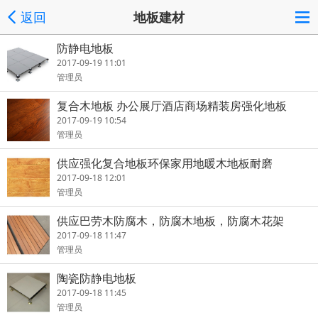
返回
地板建材
防静电地板
2017-09-19 11:01
管理员
复合木地板 办公展厅酒店商场精装房强化地板
2017-09-19 10:54
管理员
供应强化复合地板环保家用地暖木地板耐磨
2017-09-18 12:01
管理员
供应巴劳木防腐木，防腐木地板，防腐木花架
2017-09-18 11:47
管理员
陶瓷防静电地板
2017-09-18 11:45
管理员