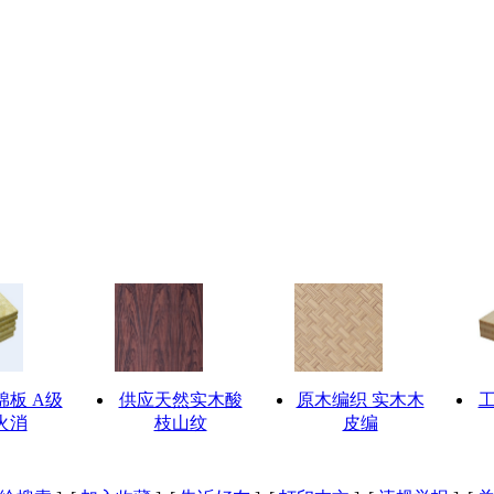
棉板 A级
供应天然实木酸
原木编织 实木木
火消
枝山纹
皮编