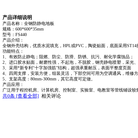
产品详细说明
产品名称：全钢防静电地板
规格：600*600*35mm
型号：FS440
产品介绍：
全钢外壳结构，优质水泥填充，HPL或PVC，陶瓷贴面，底面采用ST
功能特点：
1、有效防止静电；阻燃、防尘、防滑、防锈、抗污、耐化学腐蚀品；
2、进口胶水贴面，耐磨性强，不起泡，不脱胶，钢壳静电喷塑，采光
3、采用*新专利“十字加强筋”结构，超强承重耐压，表面平整度页面
4、四周支撑，安装方便，组装灵活，下部空间可用为空调通风，维修
5、支架高度：80mm-300mm，其它高度可定做。
产品应用：
广泛用于程控机房、计算机房、控制室、实验室、电教室等管线铺设较
共
0
条 [查看全部]
相关评论