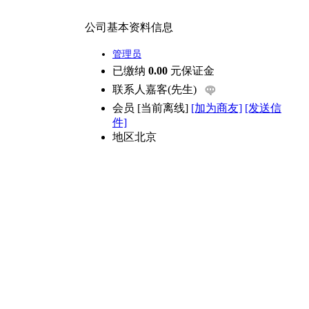
公司基本资料信息
管理员
已缴纳
0.00
元保证金
联系人
嘉客(先生)
会员
[
当前离线
]
[加为商友]
[发送信
件]
地区
北京