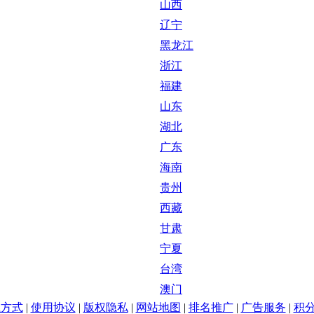
山西
辽宁
黑龙江
浙江
福建
山东
湖北
广东
海南
贵州
西藏
甘肃
宁夏
台湾
澳门
系方式
|
使用协议
|
版权隐私
|
网站地图
|
排名推广
|
广告服务
|
积