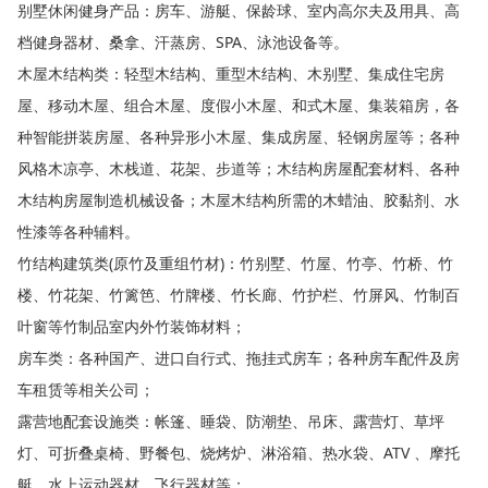
别墅休闲健身产品：房车、游艇、保龄球、室内高尔夫及用具、高
档健身器材、桑拿、汗蒸房、SPA、泳池设备等。
木屋木结构类：轻型木结构、重型木结构、木别墅、集成住宅房
屋、移动木屋、组合木屋、度假小木屋、和式木屋、集装箱房，各
种智能拼装房屋、各种异形小木屋、集成房屋、轻钢房屋等；各种
风格木凉亭、木栈道、花架、步道等；木结构房屋配套材料、各种
木结构房屋制造机械设备；木屋木结构所需的木蜡油、胶黏剂、水
性漆等各种辅料。
竹结构建筑类(原竹及重组竹材)：竹别墅、竹屋、竹亭、竹桥、竹
楼、竹花架、竹篱笆、竹牌楼、竹长廊、竹护栏、竹屏风、竹制百
叶窗等竹制品室内外竹装饰材料；
房车类：各种国产、进口自行式、拖挂式房车；各种房车配件及房
车租赁等相关公司；
露营地配套设施类：帐篷、睡袋、防潮垫、吊床、露营灯、草坪
灯、可折叠桌椅、野餐包、烧烤炉、淋浴箱、热水袋、ATV 、摩托
艇、水上运动器材、飞行器材等；