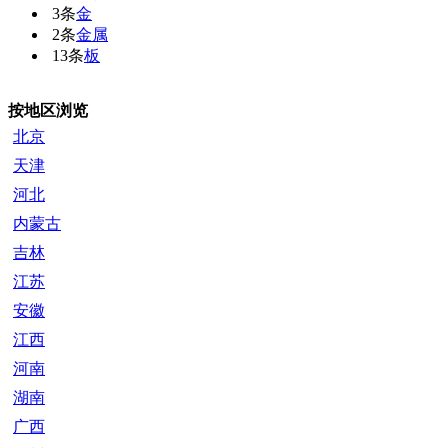
3条
金
2条
金属
13条
板
按地区浏览
北京
天津
河北
内蒙古
吉林
江苏
安徽
江西
河南
湖南
广西