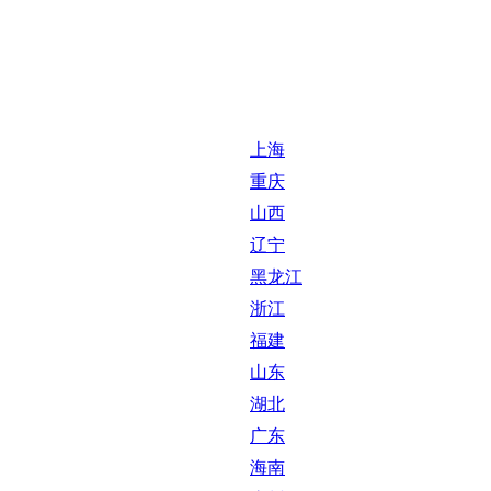
上海
重庆
山西
辽宁
黑龙江
浙江
福建
山东
湖北
广东
海南