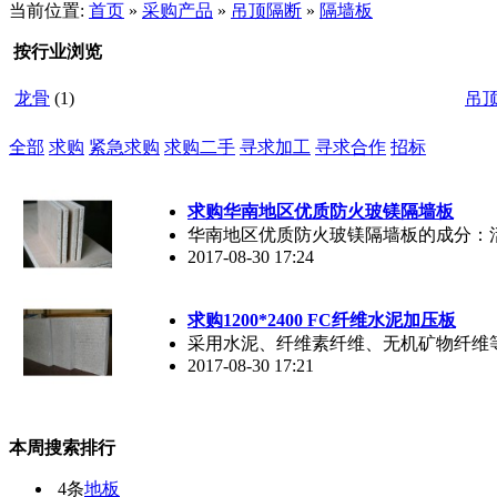
当前位置:
首页
»
采购产品
»
吊顶隔断
»
隔墙板
按行业浏览
龙骨
(1)
吊
全部
求购
紧急求购
求购二手
寻求加工
寻求合作
招标
求购华南地区优质防火玻镁隔墙板
华南地区优质防火玻镁隔墙板的成分：活
2017-08-30 17:24
求购1200*2400 FC纤维水泥加压板
采用水泥、纤维素纤维、无机矿物纤维
2017-08-30 17:21
本周搜索排行
4条
地板