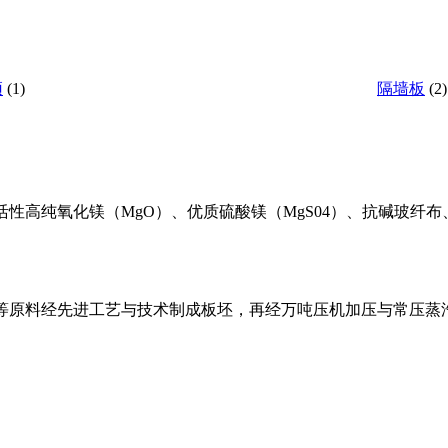
顶
(1)
隔墙板
(2)
性高纯氧化镁（MgO）、优质硫酸镁（MgS04）、抗碱玻纤
等原料经先进工艺与技术制成板坯，再经万吨压机加压与常压蒸