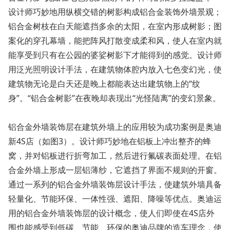
设计师巧妙地用纵横交错的树影构成铝合金装饰外墙景观；
铝合金树枝在白天能遮挡多余的太阳，在室内形成树影；图
案化的穿孔幕墙，能把阵风打散变成柔和风，使人在室内就
能享受到只有在公园的婆娑树影下才能得到的感觉。设计师
用泛光照明设计手法，在建筑物体腔内放入七色变幻光，使
建筑物无论是白天还是晚上都能表达出建筑物上的“纹
身”。“铝合金树影”在夜晚却表现出“光怪陆离”的变幻景象。
铝合金外墙装饰层在建筑外墙上的应用较为成功案例是奥迪
新4S店（如图3）。设计师巧妙地在铝板上冲出整齐的蜂
窝，并对铝板进行折弯加工，然后进行氟碳表面处理。在铝
合金外墙上形成一层铝薄纱，它遮挡了界面不规则的开窗。
通过一系列的铝合金外墙装饰层设计手法，使建筑外墙具备
轻量化、节能环保、一体性强、遮阳、降噪等优点。奥迪运
用的铝合金外墙装饰层的设计概念，使人们即使在4S店外
围也能感受到低碳、节能、环保的奥迪品牌的造车理念，使