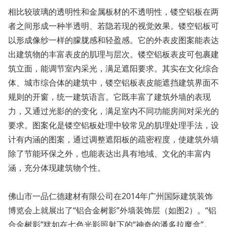
相比较玻璃的透明性和金属板材的不透明性，镂空铝板在两
者之间形成一种半透明、若隐若现的视觉效果。镂空铝板可
以形成像纱一样的朦胧感和轻盈感。它的外表皮图案能表达
出建筑物的丰富表皮的肌理与层次。镂空铝板表皮可包裹建
筑立面，能调节室内采光，满足遮阳要求。其实在文化综合
体、城市综合体的建筑中，镂空铝板表皮能遮挡建筑界面不
规则的开窗，统一建筑语言。它既丰富了建筑外墙的表现
力，又通过光影的的变化，满足室内不同功能房间对采光的
要求。图案化是镂空铝板处理中较常见的肌理处理手法，设
计有内涵的图案，通过调整遮阳板的疏密程度，使建筑外墙
除了节能环保之外，也能表达出具有地域、文化的丰富内
涵，充分体现建筑物个性。
佛山市一品仁德建材有限公司在2014年广州国际建筑装饰
博览会上就展出了“铝合金树影”外墙装饰层（如图2）。“铝
合金树影”犹如在七色光影照射下的“神奇的潘多拉魔盒”。